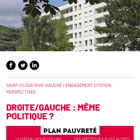
SAINT-CLOUD RIVE-GAUCHE /
ENGAGEMENT CITOYEN
,
PERSPECTIVES
DROITE/GAUCHE : MÊME
POLITIQUE ?