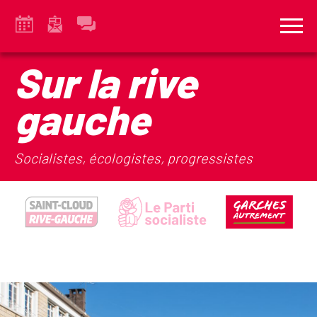
Sur la rive
gauche
Socialistes, écologistes, progressistes