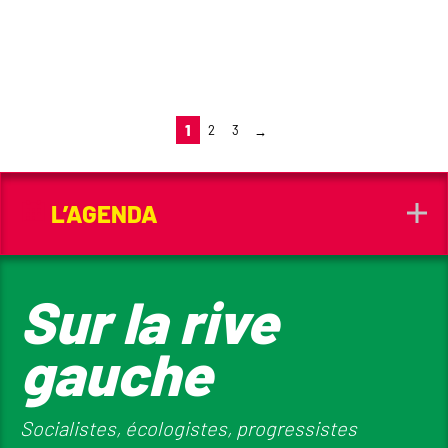
1
2
3
→
L’AGENDA
Sur la rive
gauche
Socialistes, écologistes, progressistes