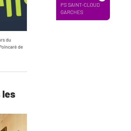
PS SAINT-CLOUD
GARCHES
urs du
 Poincaré de
 les