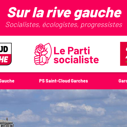
Sur la rive gauche
Socialistes, écologistes, progressistes
-Gauche
PS Saint-Cloud Garches
Gar