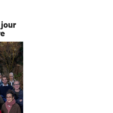
 jour
re