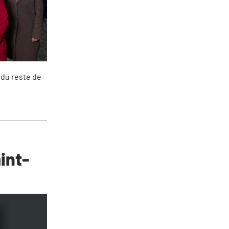
 du reste de
int-