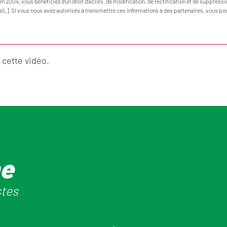
en 2004, vous bénéficiez d’un droit d’accès, de modification, de rectification et de suppress
AIL]. Si vous nous avez autorisés à transmettre ces informations à des partenaires, vous po
cette vidéo.
he
stes