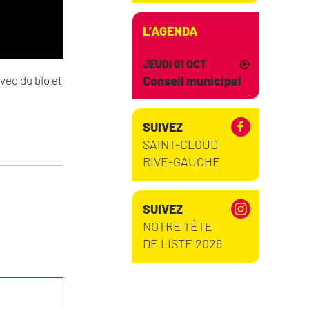
Saint-Cloud à vélo !
L’AGENDA
JEUDI 01 OCT
Conseil municipal
vec du bio et
Financement de
campagne : on vous dit
SUIVEZ
tout.
SAINT-CLOUD
RIVE-GAUCHE
SUIVEZ
Une piscine olympique à
NOTRE TÊTE
Saint-Cloud !
DE LISTE 2026