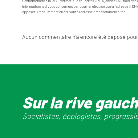
Conformément à la loi « informatique et libertés » du 6 janvier 1978 modifiée 
informations qui vous concernent par courrier électronique à l’adresse : [EM
opposer ultérieurement en écrivant à l’adresse précédemment citée.
Aucun commentaire n'a encore été déposé pour 
Sur la rive gauc
Socialistes, écologistes, progressi