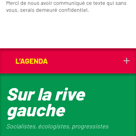
Merci de nous avoir communiqué ce texte qui sans
vous, serais demeuré confidentiel.
L’AGENDA
Sur la rive
gauche
Socialistes, écologistes, progressistes