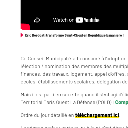
Eric Berdoati transforme Saint-Cloud en République bananière !
Ce Conseil Municipal était consacré à l’adoption
l’élection / nomination des membres des multi
finances, des travaux, logement, appel d’offres,
écoles, établissements scolaires, délégation de 
Mais il est parti en sucette quand il s’est agi d’
Territorial Paris Ouest La Défense (POLD) !
Compt
Ordre du jour détaillé en
téléchargement ici
.
La séance était ouverte au public et s’est déroul