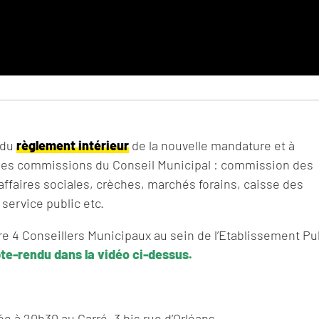
 du
règlement intérieur
de la nouvelle mandature et à
ples commissions du Conseil Municipal : commission des
 affaires sociales, crèches, marchés forains, caisse des
service public etc.
élire 4 Conseillers Municipaux au sein de l’Etablissement Pu
e-rendu dans la vidéo ci-dessus.
ée à 20h30 au Carré, 3 bis rue d’Orléans.