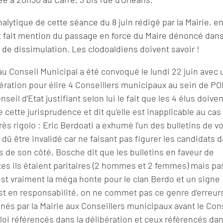
lytique de cette séance du 8 juin rédigé par la Mairie, e
 fait mention du passage en force du Maire dénoncé dans
 de dissimulation. Les clodoaldiens doivent savoir !
eau Conseil Municipal a été convoqué le lundi 22 juin avec 
élibération pour élire 4 Conseillers municipaux au sein de P
il d’Etat justifiant selon lui le fait que les 4 élus doiven
 cette jurisprudence et dit qu’elle est inapplicable au cas
ès rigolo : Eric Berdoati a exhumé l’un des bulletins de v
t dû être invalidé car ne faisant pas figurer les candidats 
 de son côté, Bosche dit que les bulletins en faveur de
rtes ils étaient paritaires (2 hommes et 2 femmes) mais pa
st vraiment la méga honte pour le clan Berdo et un signe
t en responsabilité, on ne commet pas ce genre d’erreur
nés par la Mairie aux Conseillers municipaux avant le Cons
e loi référencés dans la délibération et ceux référencés da