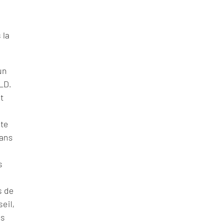
n
 la
un
OLD.
t
ote
dans
s
s de
eil,
ns