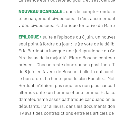
NOUVEAU SCANDALE :
dans le compte-rendu ana
téléchargement ci-dessous, il n’est aucunement
vidéo ci-dessous. Pathétique tentative du Maire
EPILOGUE :
suite à l’épisode du 8 juin, un nouv
seul point à l’ordre du jour : le (re)vote de la d
Eric Berdoati a invoqué une jurisprudence du Conse
être issus de la majorité. Pierre Bosche conteste
présent. Chacun reste donc sur ses positions. Tr
du 8 juin en faveur de Bosche, bulletin qui aurai
le bon ordre. La honte pour le clan Bosche… Mais
Berdoati n’étaient pas réguliers non plus car ce
alternés entre un homme et une femme. Et là c’e
d’amateurisme assez pathétique car quand on es
débutants. Par ailleurs, dans les documents don
il y avait des contradictions entre les articles d