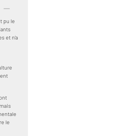
t pu le
fants
s et n’a
lture
ment
 ont
 mais
amentale
re le