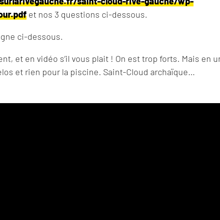
urlarivegauche.fr/saint-cloud-rive-gauche/wp-
our.pdf
et nos 3 questions ci-dessous.
igne ci-dessous.
et en vidéo s’il vous plait ! On est trop forts. Mais en u
vélos et rien pour la piscine. Saint-Cloud archaïque…