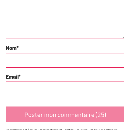
Nom
*
Email
*
Conformément à la loi « informatique et libertés » du 6 janvier 1978 modifiée en