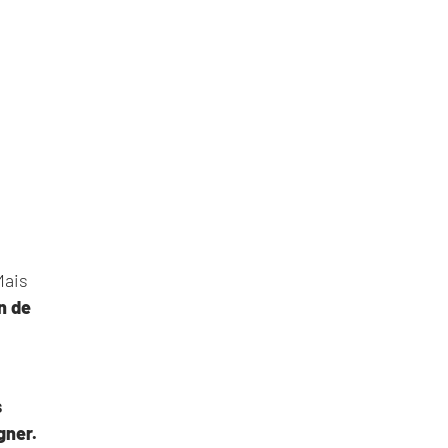
Mais
n de
s
gner.