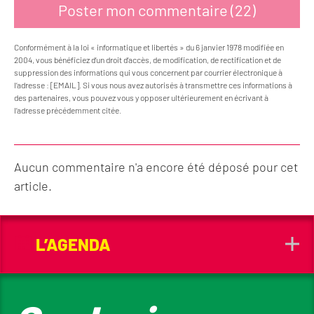
Conformément à la loi « informatique et libertés » du 6 janvier 1978 modifiée en
2004, vous bénéficiez d’un droit d’accès, de modification, de rectification et de
suppression des informations qui vous concernent par courrier électronique à
l’adresse : [EMAIL]. Si vous nous avez autorisés à transmettre ces informations à
des partenaires, vous pouvez vous y opposer ultérieurement en écrivant à
l’adresse précédemment citée.
Aucun commentaire n'a encore été déposé pour cet
article.
L’AGENDA