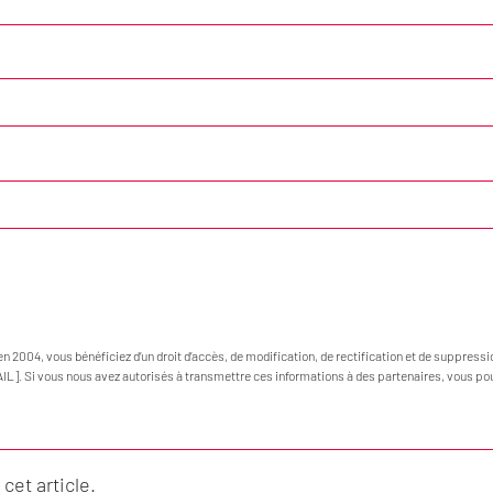
en 2004, vous bénéficiez d’un droit d’accès, de modification, de rectification et de suppress
AIL]. Si vous nous avez autorisés à transmettre ces informations à des partenaires, vous po
et article.