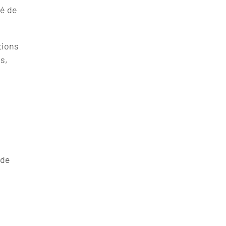
té de
tions
s,
 de