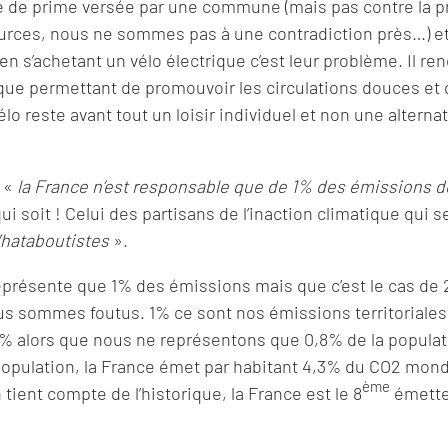
orme de prime versée par une commune (mais pas contre la 
urces, nous ne sommes pas à une contradiction près…) e
en s’achetant un vélo électrique c’est leur problème. Il re
que permettant de promouvoir les circulations douces et 
vélo reste avant tout un loisir individuel et non une alterna
e «
la France n’est responsable que de 1% des émissions d
ui soit ! Celui des partisans de l’inaction climatique qui s
hataboutistes
».
 représente que 1% des émissions mais que c’est le cas de
ous sommes foutus. 1% ce sont nos émissions territoriales.
% alors que nous ne représentons que 0,8% de la populat
 population, la France émet par habitant 4,3% du CO2 mond
ème
tient compte de l’historique, la France est le 8
émette