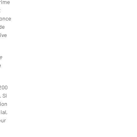
prime
t
nonce
de
tive
e
e
 200
 Si
ion
ial,
ur