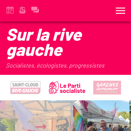
Sur la rive
gauche
Socialistes, écologistes, progressistes