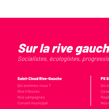
Sur la rive gauc
Socialistes, écologistes, progressi
Saint-Cloud Rive-Gauche
PS S
Qui sommes-nous ?
Qui 
Nos tribunes
Ça s
Nos campagnes
Rep
Conseil municipal
Nos 