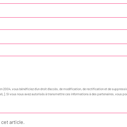
en 2004, vous bénéficiez d’un droit d’accès, de modification, de rectification et de suppress
AIL]. Si vous nous avez autorisés à transmettre ces informations à des partenaires, vous po
et article.