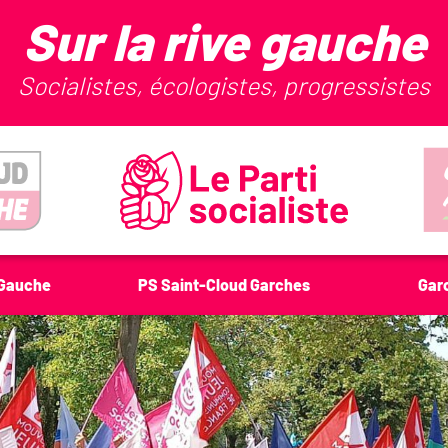
Sur la rive gauche
Socialistes, écologistes, progressistes
-Gauche
PS Saint-Cloud Garches
Gar