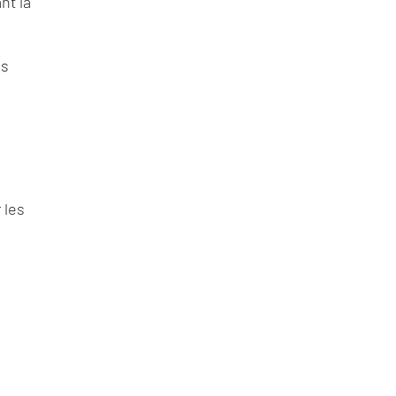
nt la
es
 les