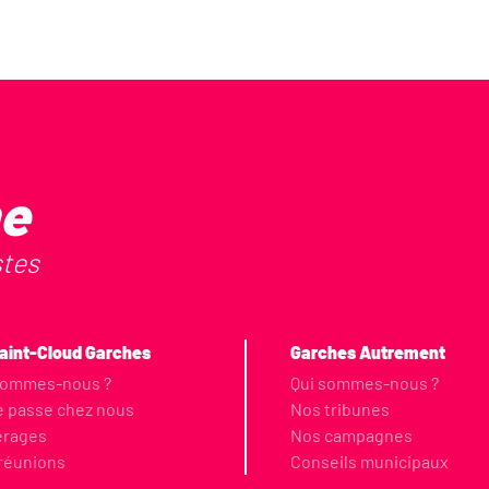
he
stes
aint-Cloud Garches
Garches Autrement
sommes-nous ?
Qui sommes-nous ?
e passe chez nous
Nos tribunes
érages
Nos campagnes
réunions
Conseils municipaux