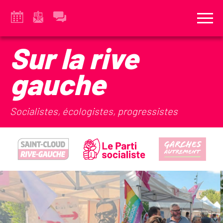
Sur la rive
gauche
Socialistes, écologistes, progressistes