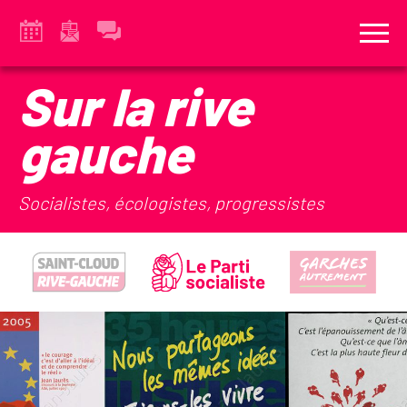
Sur la rive
gauche
Socialistes, écologistes, progressistes