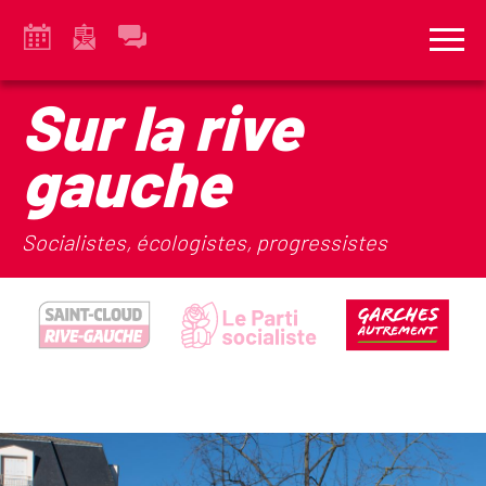
Sur la rive
gauche
Socialistes, écologistes, progressistes