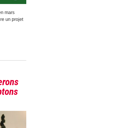
 en mars
re un projet
erons
ptons