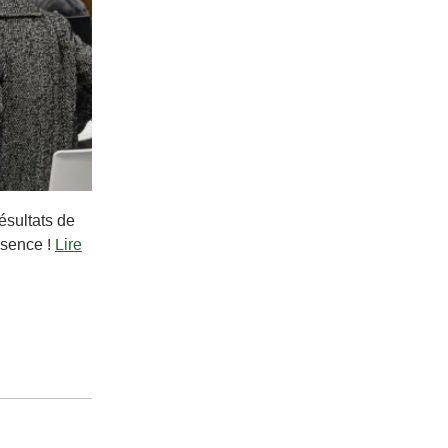
ésultats de
ésence !
Lire