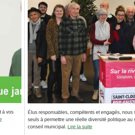
t à vos
Élus responsables, compétents et engagés, nous
e
seuls à permettre une réelle diversité politique au
conseil municipal.
Lire la suite