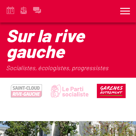
Sur la rive
gauche
Socialistes, écologistes, progressistes