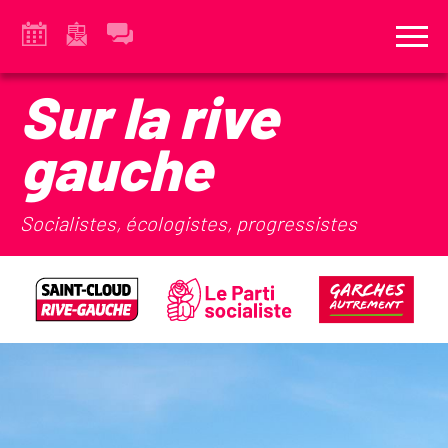
Sur la rive
gauche
Socialistes, écologistes, progressistes