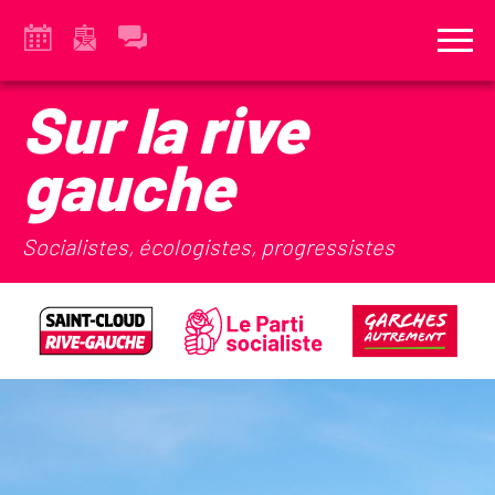
Sur la rive
gauche
Socialistes, écologistes, progressistes