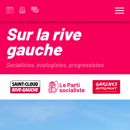
Sur la rive
gauche
Socialistes, écologistes, progressistes